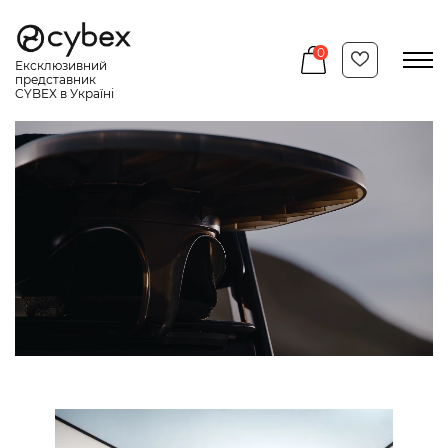
Перейти
до
основного
0
вмісту
Ексклюзивний
представник
CYBEX в Україні