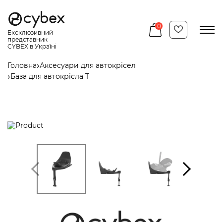
Перейти
до
основного
0
вмісту
Ексклюзивний
представник
CYBEX в Україні
Головна
Аксесуари для автокрісел
Рядок
База для автокрісла T
навіґації