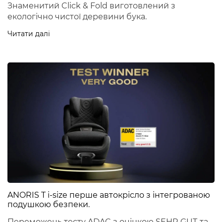
Знаменитий Click & Fold виготовлений з
екологічно чистої деревини бука.
Читати далі
ANORIS T i-size перше автокрісло з інтегрованою
подушкою безпеки.
Переможець тесту ADAC з оцінкою SEHR GUT
та